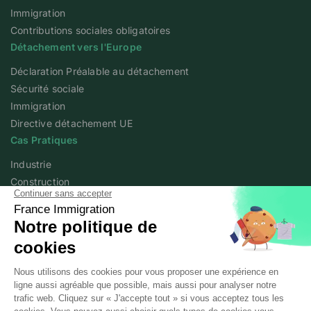
Immigration
Contributions sociales obligatoires
Détachement vers l'Europe
Déclaration Préalable au détachement
Sécurité sociale
Immigration
Directive détachement UE
Cas Pratiques
Industrie
Construction
Agriculture
Services
Académie
Articles experts
Podcast
À propos de nous