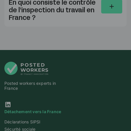
En quoi consiste le contrôle
de l’inspection du travail en
France ?
Posted workers experts in
France
Notre page Linkedin
Détachement vers la France
Déclarations SIPSI
Sécurité sociale