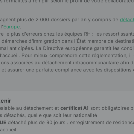
formalités à remplir selon le profil de votre collaborateur
gnent plus de 2 000 dossiers par an y compris de
détac
l’
Europe
.
e le plus d’erreurs chez les équipes RH : les ressortissan
s démarches d’immigration dans l’État membre de destinat
mal anticipées. La Directive européenne garantit les condi
d’accueil. Pour mieux comprendre cette réglementation, il 
ations associées au détachement intracommunautaire afin d
s et assurer une parfaite compliance avec les dispositions 
tenir
éalable au détachement et
certificat A1
sont obligatoires 
és détachés, quelle que soit leur nationalité
 UE
détaché plus de 90 jours : enregistrement de résidenc
’accueil