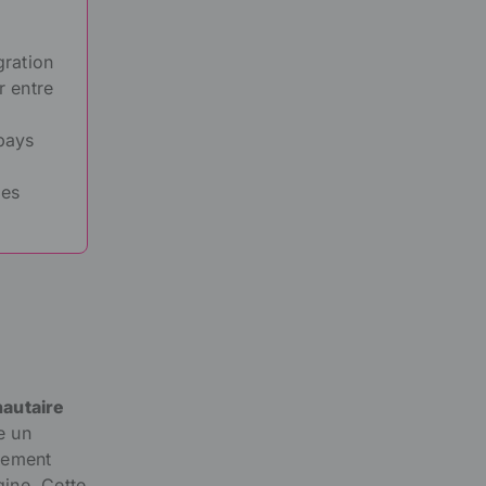
ration
r entre
 pays
les
autaire
e un
rement
gine. Cette