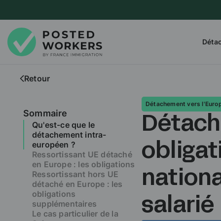
Détac
Retour
Détachement vers l'Euro
Sommaire
Détach
Qu'est-ce que le
détachement intra-
européen ?
obligat
Ressortissant UE détaché
en Europe : les obligations
Ressortissant hors UE
nationa
détaché en Europe : les
obligations
salarié
supplémentaires
Le cas particulier de la