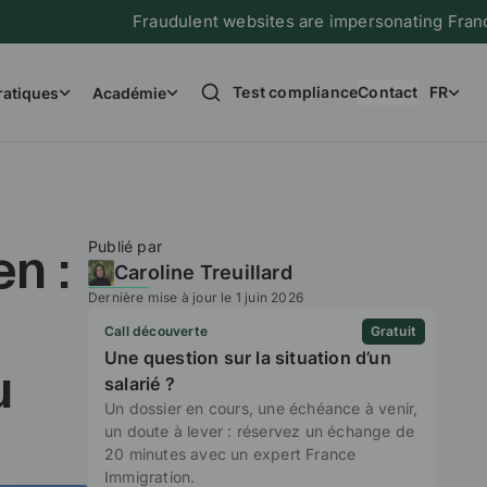
Fraudulent websites are impersonating France Immigra
Test compliance
Contact
FR
ratiques
Académie
Publié par
n :
Caroline Treuillard
Dernière mise à jour le 1 juin 2026
Call découverte
Gratuit
Une question sur la situation d’un
u
salarié ?
Un dossier en cours, une échéance à venir,
un doute à lever : réservez un échange de
20 minutes avec un expert France
Immigration.