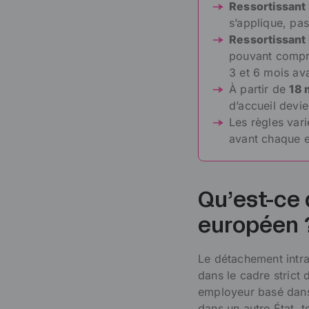
Ressortissant
s’applique,
pas
Ressortissant
pouvant compren
3 et 6 mois ava
À partir de
18 
d’accueil devi
Les règles vari
avant chaque 
Qu’est-ce 
européen 
Le détachement intr
dans le cadre strict 
employeur basé dans 
dans un autre État, t