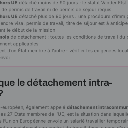
 hors UE
détaché moins de 90 jours : le statut Vander Elst
 de permis de travail ni de permis de séjour requis
 hors UE
détaché plus de 90 jours :
une procédure d’immig
dre visa, permis de travail, titre de séjour est à anticipe
nt le début de la mission
mois
de détachement : toutes les conditions de travail du
ennent applicables
ent d’un État membre à l’autre : vérifier les exigences loca
envoi
que le détachement intra-
?
a-européen, également appelé
détachement intracommun
des 27 États membres de l’UE, est la situation dans laquell
l’Union Européenne envoie un salarié travailler temporai
out en maintenant son contrat de travail dans le pays d’ori