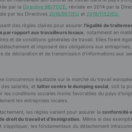
rée par la
Directive 96/71/CE
, révisée en 2014 par la Dire
tée par les Directives
2018/957/EU
et
2019/1152/EU.
issent des règles claires pour assurer
l’égalité de traiteme
s par rapport aux travailleurs locaux
, notamment en mati
res et de conditions générales de travail. Elles fixent ég
u détachement et imposent des obligations aux entreprises,
 de déclaration et de transmission d’informations aux se
 une concurrence équitable sur le marché du travail europée
 des salariés, et
lutter contre le dumping social
, soit la p
er les conditions sociales moins favorables du pays d’orig
ement les entreprises locales.
tachement, les règles varient pour assurer la
conformité 
de droit du travail et d’immigration
. Même si des exempti
nt s’appliquer, les fondamentaux du détachement intraco