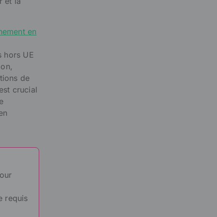
 et la
hement en
ts hors UE
ion,
tions de
est crucial
e
en
pour
e requis