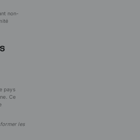
sant non-
mité
es
le pays
ine. Ce
e
former les