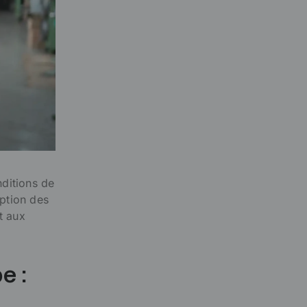
nditions de
eption des
et aux
e :