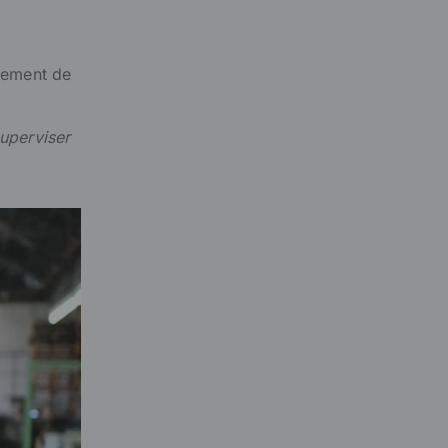
trement de
uperviser