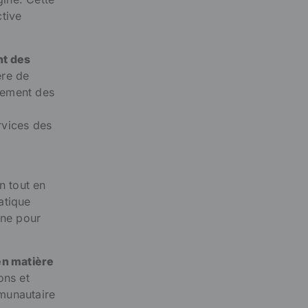
ctive
nt des
ère de
alement des
rvices des
n tout en
ratique
ine pour
en matière
ons et
mmunautaire