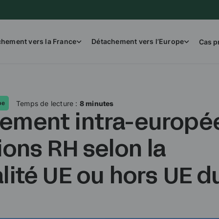
hement vers la France
Détachement vers l’Europe
Cas p
Temps de lecture :
8 minutes
pe
ement intra-europée
ions RH selon la
lité UE ou hors UE d